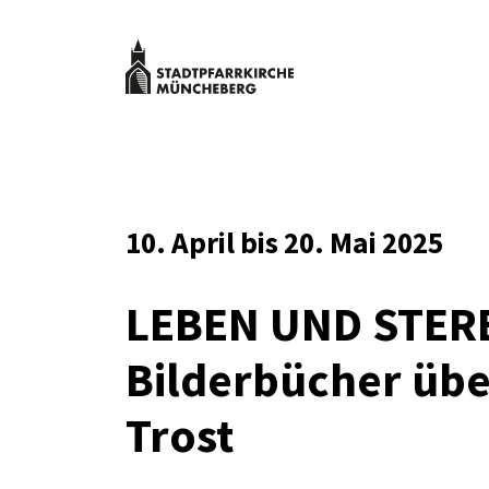
Zum
Inhalt
springen
Stadtpfarrk
Müncheber
Kulturveranstaltungen
Stadtpfarrkirche
Müncheberg
10. April bis 20. Mai 2025
LEBEN UND STER
Bilderbücher übe
Trost