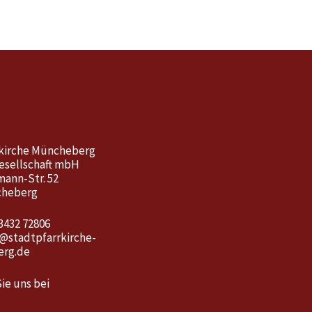
kirche Müncheberg
esellschaft mbH
mann-Str. 52
cheberg
3432 72806
o@stadtpfarrkirche-
rg.de
ie uns bei