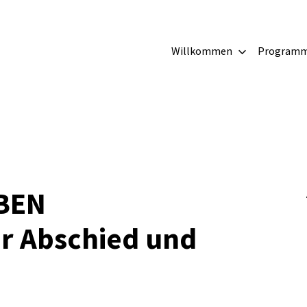
irche
Willkommen
Program
g
BEN
r Abschied und