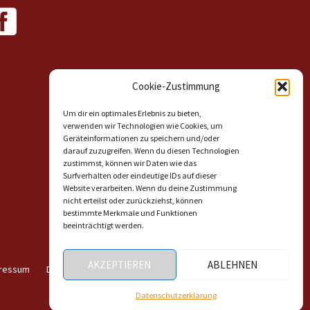
Cookie-Zustimmung
Um dir ein optimales Erlebnis zu bieten,
verwenden wir Technologien wie Cookies, um
Geräteinformationen zu speichern und/oder
darauf zuzugreifen. Wenn du diesen Technologien
zustimmst, können wir Daten wie das
Surfverhalten oder eindeutige IDs auf dieser
Website verarbeiten. Wenn du deine Zustimmung
nicht erteilst oder zurückziehst, können
bestimmte Merkmale und Funktionen
beeinträchtigt werden.
AKZEPTIEREN
ABLEHNEN
ressum
Datenschutzerklärung
Haftungsausschluss
Datenschutzerklärung