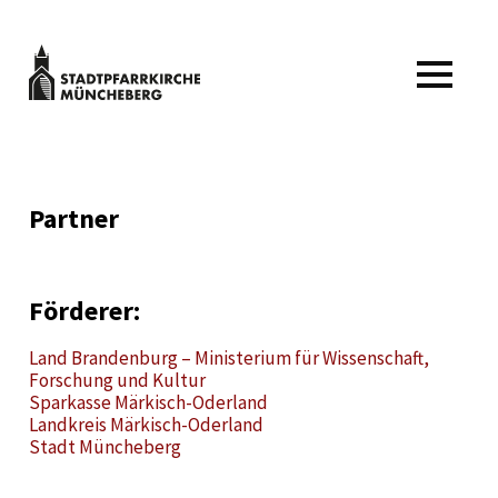
Zum
Inhalt
springen
Stadtpfarrkirche
MENÜ
Müncheberg
Kulturveranstaltungen
Stadtpfarrkirche
Müncheberg
Partner
Förderer:
Land Brandenburg – Ministerium für Wissenschaft,
Forschung und Kultur
Sparkasse Märkisch-Oderland
Landkreis Märkisch-Oderland
Stadt Müncheberg