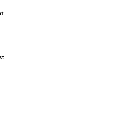
n
rt
st