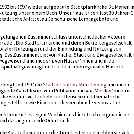
 1992 bis 1997 wieder aufgebaute Stadtpfarrkirche St. Marien i
utzung unter einem Dach. Unser Haus ist seit fast 30 Jahren O
r städtische Anlässe, außerschulische Lernangebote und
en gelungenen Zusammenschluss unterschiedlicher Akteure
ür alle). Die Stadtpfarrkirche und deren Betreibergesellschaft
tionaler Nutzungen und der Einbindung und Nutzung von
. Das Zusammenspiel von Kirche, Stadt und Zivilgesellschaft i
wegweisend und modern. Von Nutzer*innen und in der
pielhaft gewürdigt und sucht in überregionaler Hinsicht
rbergt seit 1997 die
Stadtbibliothek Müncheberg
und einen
ragende Akustik wird vom Publikum und von Musiker*innen in
reihe werden wechselnde künstlerische und thematische
orgestellt, sowie Kino- und Themenabende veranstaltet.
chturm zu besteigen. Von hier aus bietet sich ein grandioser
 und das angrenzende Oderbruch.
die Ausstellungen oder die Turmbesteigung melden sie sich