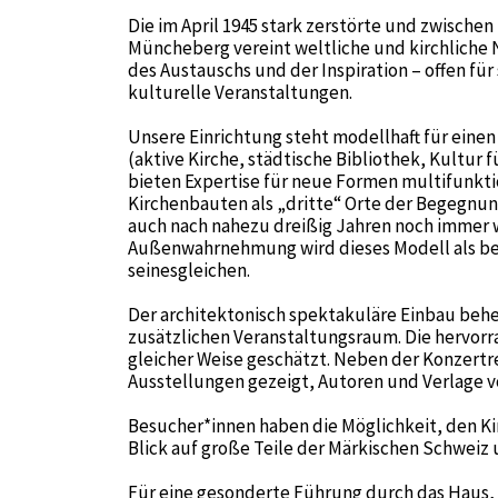
Die im April 1945 stark zerstörte und zwischen
Müncheberg vereint weltliche und kirchliche N
des Austauschs und der Inspiration – offen fü
kulturelle Veranstaltungen.
Unsere Einrichtung steht modellhaft für ein
(aktive Kirche, städtische Bibliothek, Kultur f
bieten Expertise für neue Formen multifunk
Kirchenbauten als „dritte“ Orte der Begegnung
auch nach nahezu dreißig Jahren noch immer 
Außenwahrnehmung wird dieses Modell als beis
seinesgleichen.
Der architektonisch spektakuläre Einbau behe
zusätzlichen Veranstaltungsraum. Die hervor
gleicher Weise geschätzt. Neben der Konzert
Ausstellungen gezeigt, Autoren und Verlage v
Besucher*innen haben die Möglichkeit, den Kir
Blick auf große Teile der Märkischen Schweiz
Für eine gesonderte Führung durch das Haus, 