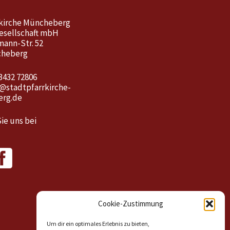
kirche Müncheberg
esellschaft mbH
mann-Str. 52
cheberg
3432 72806
o@stadtpfarrkirche-
rg.de
ie uns bei
Cookie-Zustimmung
Um dir ein optimales Erlebnis zu bieten,