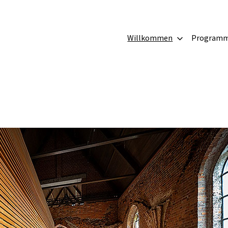
irche
Willkommen
Program
g