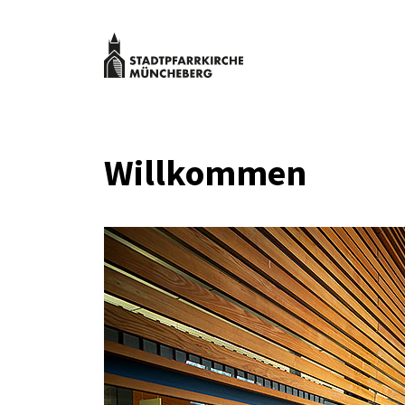
Zum
Inhalt
springen
Stadtpfarrk
Müncheber
Kulturveranstaltungen
Stadtpfarrkirche
Müncheberg
Willkommen