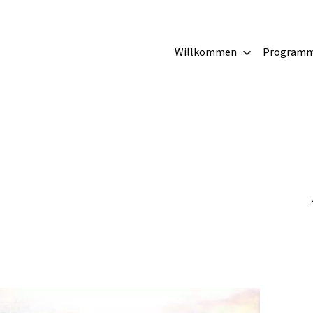
irche
Willkommen
Program
g