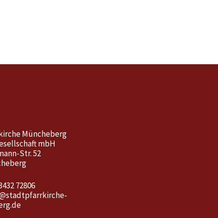
kirche Müncheberg
esellschaft mbH
mann-Str. 52
cheberg
3432 72806
o@stadtpfarrkirche-
rg.de