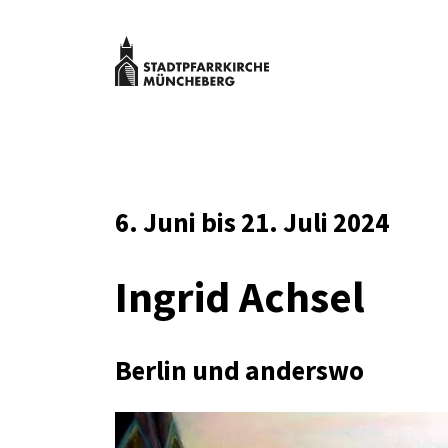
Zum
Inhalt
springen
Stadtpfarrk
Müncheber
Kulturveranstaltungen
Stadtpfarrkirche
Müncheberg
6. Juni bis 21. Juli 2024
Ingrid Achsel
Berlin und anderswo