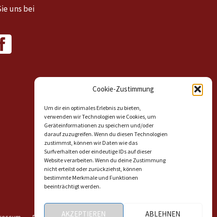
ie uns bei
Cookie-Zustimmung
Um dir ein optimales Erlebnis zu bieten,
verwenden wir Technologien wie Cookies, um
Geräteinformationen zu speichern und/oder
darauf zuzugreifen. Wenn du diesen Technologien
zustimmst, können wir Daten wie das
Surfverhalten oder eindeutige IDs auf dieser
Website verarbeiten. Wenn du deine Zustimmung
nicht erteilst oder zurückziehst, können
bestimmte Merkmale und Funktionen
beeinträchtigt werden.
AKZEPTIEREN
ABLEHNEN