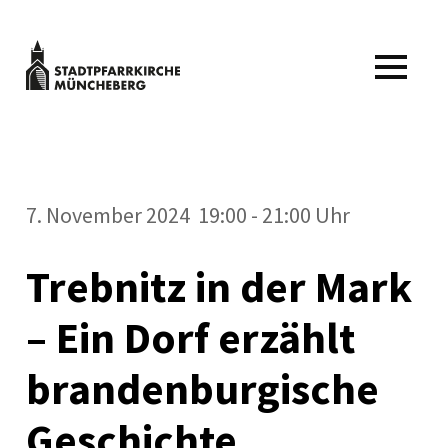
Zum
Inhalt
springen
Stadtpfarrkirche
MENÜ
Müncheberg
Kulturveranstaltungen
Stadtpfarrkirche
Müncheberg
7. November 2024 19:00 - 21:00 Uhr
Trebnitz in der Mark
– Ein Dorf erzählt
brandenburgische
Geschichte