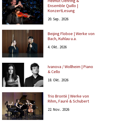
Helmut Oehring &
Ensemble Quillo |
KonzertLesung
20. Sep.. 2026
Beijing Floboe | Werke von
Bach, Kuhlau u.a.
4. Okt.. 2026
Ivanova / Wollheim | Piano
& Cello
18. Okt.. 2026
Trio Brontë | Werke von
Rihm, Fauré & Schubert
22. Nov.. 2026