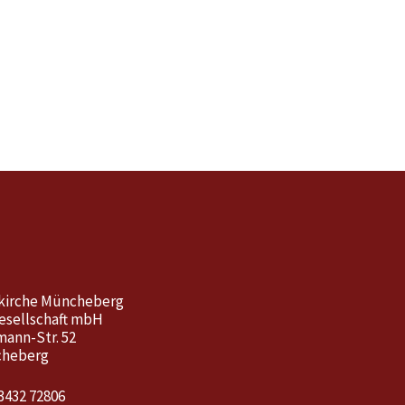
kirche Müncheberg
esellschaft mbH
mann-Str. 52
cheberg
3432 72806