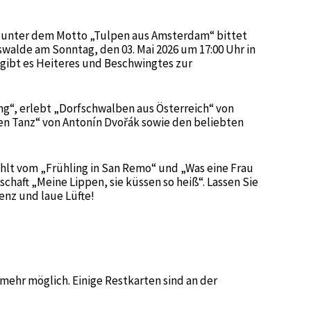
n unter dem Motto „Tulpen aus Amsterdam“ bittet
alde am Sonntag, den 03. Mai 2026 um 17:00 Uhr in
gibt es Heiteres und Beschwingtes zur
ng“, erlebt „Dorfschwalben aus Österreich“ von
en Tanz“ von Antonín Dvořák sowie den beliebten
ählt vom „Frühling in San Remo“ und „Was eine Frau
chaft „Meine Lippen, sie küssen so heiß“. Lassen Sie
enz und laue Lüfte!
mehr möglich. Einige Restkarten sind an der