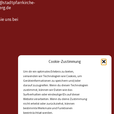
o@stadtpfarrkirche-
rg.de
ie uns bei
Cookie-Zustimmung
Um dir ein optimales Erlebnis zu bieten,
verwenden wir Technologien wie Cookies, um
Geräteinformationen zu speichern und/oder
darauf zuzugreifen. Wenn du diesen Technologien
zustimmst, können wir Daten wie das
Surfverhalten oder eindeutige IDs auf dieser
Website verarbeiten. Wenn du deine Zustimmung
nicht erteilst oder zurückziehst, können
bestimmte Merkmale und Funktionen
beeinträchtigt werden.