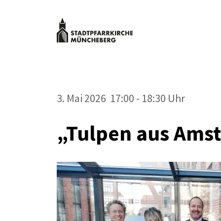
Zum
Inhalt
springen
Stadtpfarrk
Müncheber
Kulturveranstaltungen
Stadtpfarrkirche
Müncheberg
3. Mai 2026 17:00 - 18:30 Uhr
„Tulpen aus Ams