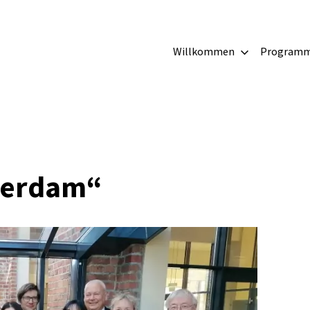
irche
Willkommen
Program
g
terdam“