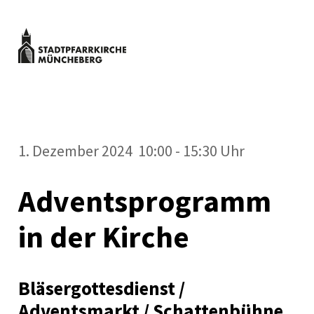
Zum
Inhalt
springen
Stadtpfarrkirche
MENÜ
Müncheberg
Kulturveranstaltungen
Stadtpfarrkirche
Müncheberg
1. Dezember 2024 10:00 - 15:30 Uhr
Adventsprogramm
in der Kirche
Bläsergottesdienst /
Adventsmarkt / Schattenbühne