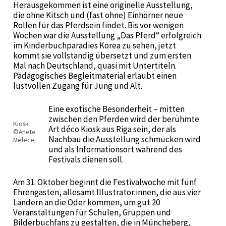
Herausgekommen ist eine originelle Ausstellung,
die ohne Kitsch und (fast ohne) Einhörner neue
Rollen für das Pferdsein findet. Bis vor wenigen
Wochen war die Ausstellung „Das Pferd“ erfolgreich
im Kinderbuchparadies Korea zu sehen, jetzt
kommt sie vollständig übersetzt und zum ersten
Mal nach Deutschland, quasi mit Untertiteln.
Pädagogisches Begleitmaterial erlaubt einen
lustvollen Zugang für Jung und Alt.
Eine exotische Besonderheit – mitten
zwischen den Pferden wird der berühmte
Kiosk
Art déco Kiosk aus Riga sein, der als
©Anete
Nachbau die Ausstellung schmücken wird
Melece
und als Informationsort während des
Festivals dienen soll.
Am 31. Oktober beginnt die Festivalwoche mit fünf
Ehrengästen, allesamt Illustrator:innen, die aus vier
Ländern an die Oder kommen, um gut 20
Veranstaltungen für Schulen, Gruppen und
Bilderbuchfans zu gestalten, die in Müncheberg,