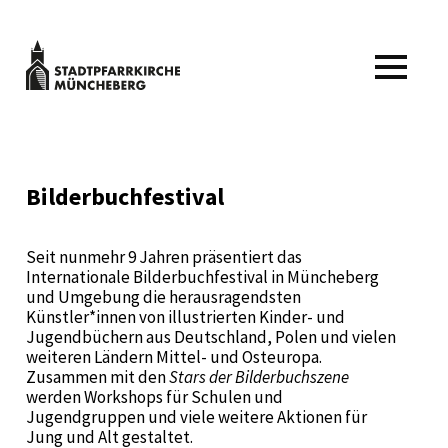
Zum
Inhalt
springen
Stadtpfarrkirche
MENÜ
Müncheberg
Kulturveranstaltungen
Stadtpfarrkirche
Müncheberg
Bilderbuchfestival
Seit nunmehr 9 Jahren präsentiert das
Internationale Bilderbuchfestival in Müncheberg
und Umgebung die herausragendsten
Künstler*innen von illustrierten Kinder- und
Jugendbüchern aus Deutschland, Polen und vielen
weiteren Ländern Mittel- und Osteuropa.
Zusammen mit den
Stars der Bilderbuchszene
werden Workshops für Schulen und
Jugendgruppen und viele weitere Aktionen für
Jung und Alt gestaltet.