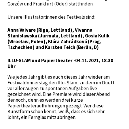
Gorzów und Frankfurt (Oder) stattfinden.
Unsere Illustrator:innen des Festivals sind:
Anna Vaivare (Riga, Lettland), Vivanna
Stanislawska (Jurmala, Lettland), Gosia Kulik
(Wrocław, Polen), Klára Zahrádková (Prag,
Tschechien) und Karsten Teich (Berlin, D)
ILLU-SLAM und Papiertheater -04.11.2021, 18.30
Uhr
Wie jedes Jahr gibt es auch dieses Jahr wieder am
Festivaldonnerstag den Illu-Slam, zu dem im Duett
vor aller Augen zu spontanen Aufgaben live
gezeichnet wird. Eine Premiere wird dieser Abend
dennoch, denn es werden drei kurze
Papiertheateraufführungen gezeigt. Wer diese
Kunstform schon kennt, weiß, dass es sich sehr
lohnt, ein Fernglas mitzubringen.