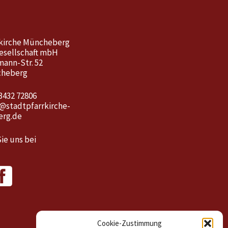
kirche Müncheberg
esellschaft mbH
mann-Str. 52
cheberg
3432 72806
o@stadtpfarrkirche-
rg.de
ie uns bei
Cookie-Zustimmung