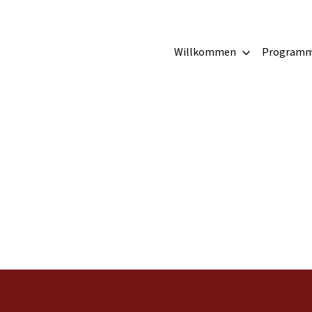
irche
Willkommen
Program
g