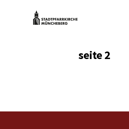
Zum
Inhalt
springen
Stadtpfarrk
Müncheber
Kulturveranstaltungen
Stadtpfarrkirche
Müncheberg
seite 2