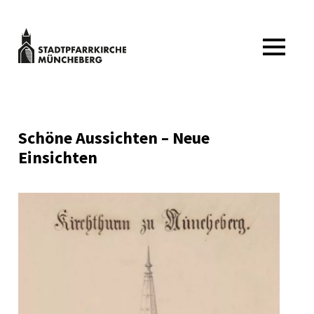
Zum
Inhalt
springen
Stadtpfarrkirche
MENÜ
Müncheberg
Kulturveranstaltungen
Stadtpfarrkirche
Müncheberg
Schöne Aussichten – Neue
Einsichten