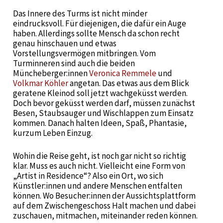
Das Innere des Turms ist nicht minder
eindrucksvoll. Für diejenigen, die dafür ein Auge
haben. Allerdings sollte Mensch da schon recht
genau hinschauen und etwas
Vorstellungsvermögen mitbringen. Vom
Turminneren sind auch die beiden
Müncheberger:innen
Veronica Remmele
und
Volkmar Köhler
angetan. Das etwas aus dem Blick
geratene Kleinod soll jetzt wachgeküsst werden.
Doch bevor geküsst werden darf, müssen zunächst
Besen, Staubsauger und Wischlappen zum Einsatz
kommen. Danach halten Ideen, Spaß, Phantasie,
kurzum Leben Einzug.
Wohin die Reise geht, ist noch gar nicht so richtig
klar. Muss es auch nicht. Vielleicht eine Form von
„Artist in Residence“? Also ein Ort, wo sich
Künstler:innen und andere Menschen entfalten
können. Wo Besucher:innen der Aussichtsplattform
auf dem Zwischengeschoss Halt machen und dabei
zuschauen, mitmachen, miteinander reden können.