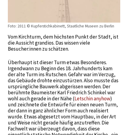
Foto: 2011 © Kupferstichkabinett, Staatliche Museen zu Berlin
Vom Kirchturm, dem höchsten Punkt der Stadt, ist
die Aussicht grandios. Das wissen viele
Besucher:innen zu schätzen.
Überhaupt ist dieser Turm etwas Besonderes.
Irgendwann zu Beginn des 18. Jahrhunderts kam
der alte Turm ins Rutschen. Gefahr war im Verzug,
das Gebäude drohte einzustürzen. Also musste das
ursprüngliche Bauwerk abgerissen werden. Der
berühmte Baumeister Karl Friedrich Schinkel war
wohl auch gerade in der Nähe (
Letschin anyhow
)
und zeichnete die Entwürfe für einen neuen Turm,
der dann in ganz ähnlicher Form auch realisiert
wurde. Etwas abgesetzt vom Hauptbau, in der Art
und Weise nicht gerade häufig anzutreffen. Die
Fachwelt war überzeugt davon, dass diese
eigentlich statische Notwendigkeit der Kirche „ein