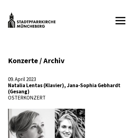
Zum
Inhalt
springen
Stadtpfarrkirche
MENÜ
Müncheberg
Kulturveranstaltungen
Stadtpfarrkirche
Müncheberg
Konzerte / Archiv
09. April 2023
Natalia Lentas (Klavier), Jana-Sophia Gebhardt
(Gesang)
OSTERKONZERT